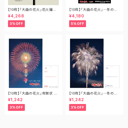
【10枚】「大曲の花火」花火撮影
【10枚】「大曲の花火」―冬の章
用うちわ UC-OM-001
― 新作花火コレクション2019
¥4,268
¥4,180
全競技玉ポスター A2-SH-002
3%OFF
5%OFF
【10枚】「大曲の花火」年賀状 P
【10枚】「大曲の花火」―冬の章
O-OH-029
― 新作花火コレクション ポスト
¥1,242
¥1,242
カード PO-SH-007
3%OFF
3%OFF