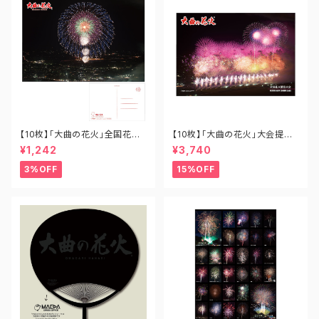
【10枚】「大曲の花火」全国花火
【10枚】「大曲の花火」大会提供
競技大会ポストカード「十号割
花火 あさきゆめみし B1-OH-0
¥1,242
¥3,740
物花火バージョン」 PO-OH-0
01
02N
3%OFF
15%OFF