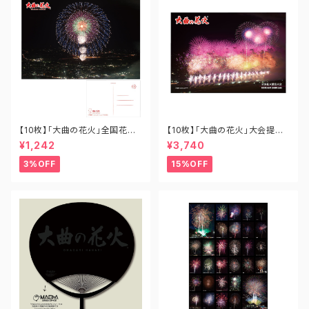
【10枚】「大曲の花火」全国花火
【10枚】「大曲の花火」大会提供
競技大会ポストカード「十号割
花火 あさきゆめみし B1-OH-0
¥1,242
¥3,740
物花火バージョン」 PO-OH-0
01
02N
3%OFF
15%OFF