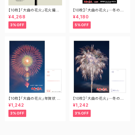
【10枚】「大曲の花火」花火撮影
【10枚】「大曲の花火」―冬の章
用うちわ UC-OM-001
― 新作花火コレクション2019
¥4,268
¥4,180
全競技玉ポスター A2-SH-002
3%OFF
5%OFF
【10枚】「大曲の花火」年賀状 P
【10枚】「大曲の花火」―冬の章
O-OH-029
― 新作花火コレクション ポスト
¥1,242
¥1,242
カード PO-SH-007
3%OFF
3%OFF