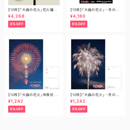
【10枚】「大曲の花火」花火撮影
【10枚】「大曲の花火」―冬の章
用うちわ UC-OM-001
― 新作花火コレクション2019
¥4,268
¥4,180
全競技玉ポスター A2-SH-002
3%OFF
5%OFF
【10枚】「大曲の花火」年賀状 P
【10枚】「大曲の花火」―冬の章
O-OH-029
― 新作花火コレクション ポスト
¥1,242
¥1,242
カード PO-SH-007
3%OFF
3%OFF