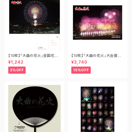
【10枚】「大曲の花火」全国花火
【10枚】「大曲の花火」大会提供
競技大会ポストカード「十号割
花火 あさきゆめみし B1-OH-0
¥1,242
¥3,740
物花火バージョン」 PO-OH-0
01
02N
3%OFF
15%OFF