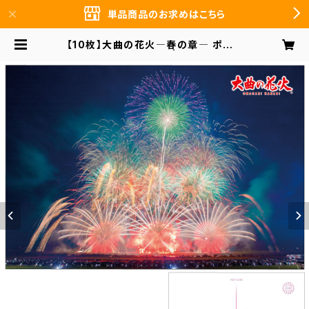
単品商品のお求めはこちら
【10枚】大曲の花火―春の章― ポスト
カード PO-SP-004 | 前田デザイン
事務所 まとめ買いのお客様向け オン
ラインショップ