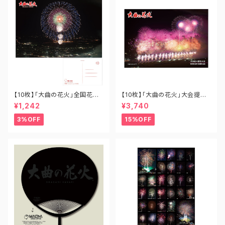
【10枚】「大曲の花火」全国花火
【10枚】「大曲の花火」大会提供
競技大会ポストカード「十号割
花火 あさきゆめみし B1-OH-0
¥1,242
¥3,740
物花火バージョン」 PO-OH-0
01
02N
3%OFF
15%OFF