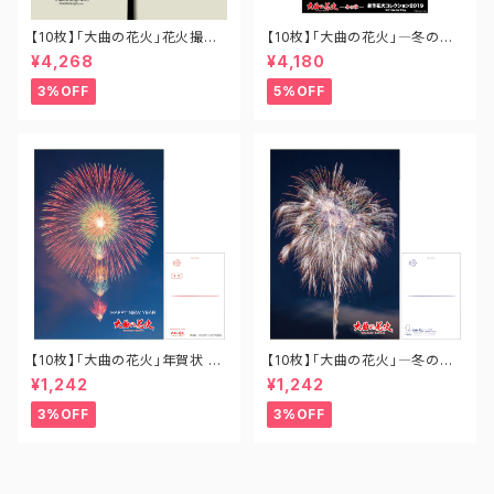
【10枚】「大曲の花火」花火撮影
【10枚】「大曲の花火」―冬の章
用うちわ UC-OM-001
― 新作花火コレクション2019
¥4,268
¥4,180
全競技玉ポスター A2-SH-002
3%OFF
5%OFF
【10枚】「大曲の花火」年賀状 P
【10枚】「大曲の花火」―冬の章
O-OH-029
― 新作花火コレクション ポスト
¥1,242
¥1,242
カード PO-SH-007
3%OFF
3%OFF