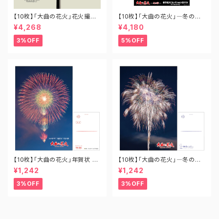
【10枚】「大曲の花火」花火撮影
【10枚】「大曲の花火」―冬の章
用うちわ UC-OM-001
― 新作花火コレクション2019
¥4,268
¥4,180
全競技玉ポスター A2-SH-002
3%OFF
5%OFF
【10枚】「大曲の花火」年賀状 P
【10枚】「大曲の花火」―冬の章
O-OH-029
― 新作花火コレクション ポスト
¥1,242
¥1,242
カード PO-SH-007
3%OFF
3%OFF