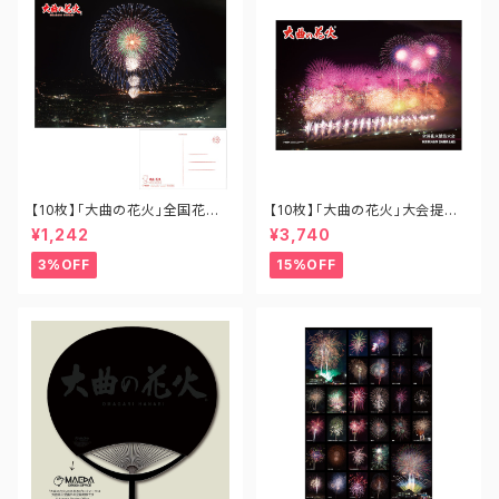
【10枚】「大曲の花火」全国花火
【10枚】「大曲の花火」大会提供
競技大会ポストカード「十号割
花火 あさきゆめみし B1-OH-0
¥1,242
¥3,740
物花火バージョン」 PO-OH-0
01
02N
3%OFF
15%OFF