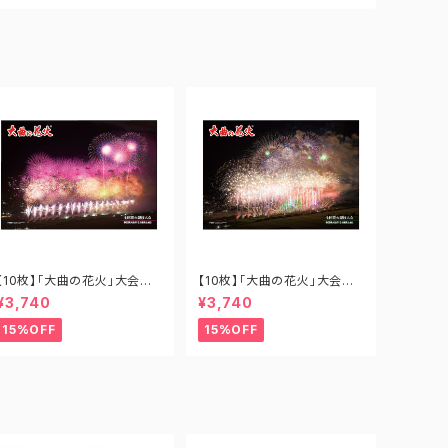
【10枚】「大曲の花火」大会提
【10枚】「大曲の花火」大会提
供花火 あさきゆめみし B1-O
供花火 歓喜 B1-OH-002
¥3,740
¥3,740
H-001
15%OFF
15%OFF