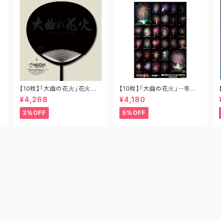
【10枚】「大曲の花火」花火撮
【10枚】「大曲の花火」―冬の
影用うちわ UC-OM-001
章― 新作花火コレクション20
¥4,268
¥4,180
19 全競技玉ポスター A2-SH
-002
3%OFF
5%OFF