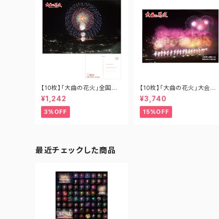
【10枚】「大曲の花火」全国花
【10枚】「大曲の花火」大会提
火競技大会ポストカード「十
供花火 あさきゆめみし B1-O
¥1,242
¥3,740
号割物花火バージョン」 PO-
H-001
OH-002N
3%OFF
15%OFF
最近チェックした商品