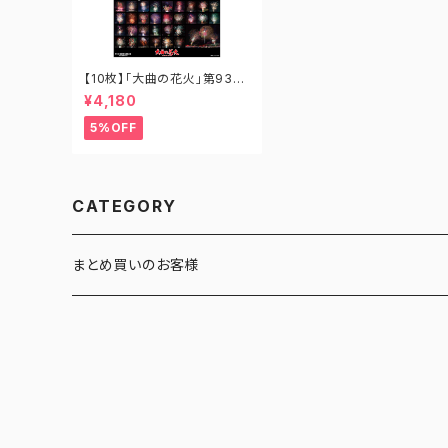
【10枚】「大曲の花火」第93回
全国花火競技大会 全競技玉
¥4,180
ポスター A1-OH-002
5%OFF
CATEGORY
まとめ買いのお客様
ポストカード
ポスター
うちわ