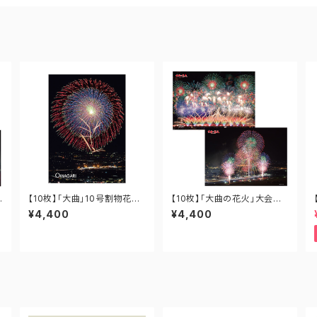
【10枚】「大曲」10号割物花火
【10枚】「大曲の花火」大会提
B1サイズポスター B1-OM-0
供・フィナーレ 両面印刷ポス
¥4,400
¥4,400
）
01
ター A1-OH-004