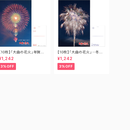
【10枚】「大曲の花火」年賀状
【10枚】「大曲の花火」―冬の
PO-OH-029
章― 新作花火コレクション ポ
¥1,242
¥1,242
ストカード PO-SH-007
3%OFF
3%OFF