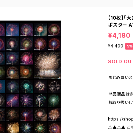
【10枚】
ポスター A1
¥4,180
¥4,400
5%
SOLD OU
まとめ買いス
単品商品は前
お取り扱いし
https://sh
△▲△▲ こ